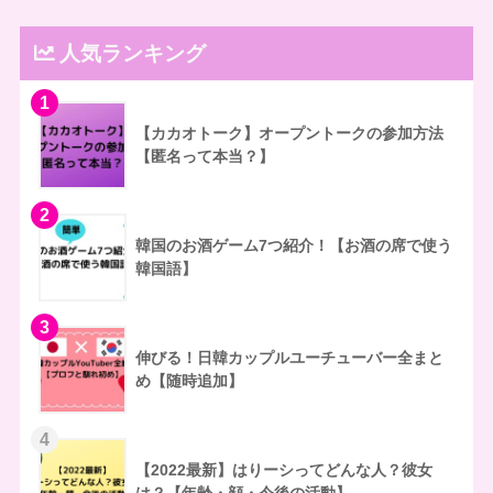
人気ランキング
1
【カカオトーク】オープントークの参加方法
【匿名って本当？】
2
韓国のお酒ゲーム7つ紹介！【お酒の席で使う
韓国語】
3
伸びる！日韓カップルユーチューバー全まと
め【随時追加】
4
【2022最新】はりーシってどんな人？彼女
は？【年齢・顔・今後の活動】