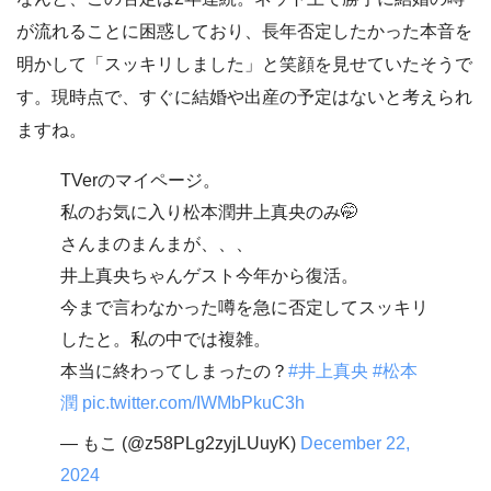
が流れることに困惑しており、長年否定したかった本音を
明かして「スッキリしました」と笑顔を見せていたそうで
す。現時点で、すぐに結婚や出産の予定はないと考えられ
ますね。
TVerのマイページ。
私のお気に入り松本潤井上真央のみ🤭
さんまのまんまが、、、
井上真央ちゃんゲスト今年から復活。
今まで言わなかった噂を急に否定してスッキリ
したと。私の中では複雑。
本当に終わってしまったの？
#井上真央
#松本
潤
pic.twitter.com/IWMbPkuC3h
— もこ (@z58PLg2zyjLUuyK)
December 22,
2024