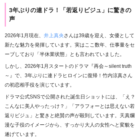
3年ぶりの連ドラ！「若返りビジュ」に驚きの
声
2026年1月現在、
井上真央
さんは39歳を迎え、女優として
新たな魅力を発揮しています。実はここ数年、仕事量をセ
ーブしており「半休業状態」とも言われていました。
しかし、2026年1月スタートのドラマ『再会～silent truth
～』で、3年ぶりに連ドラヒロインに復帰！竹内涼真さん
の初恋相手役を演じています。
ドラマ公式SNSで公開された誕生日ショットには、「え？
こんなに美人やったっけ？」「アラフォーとは思えない若
返りビジュ」と驚きと絶賛の声が殺到しています。天真爛
漫な子役のイメージから、すっかり大人の女性へと変貌を
遂げています。