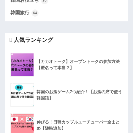
韓国お役立ち
30
韓国旅行
64
人気ランキング
1
【カカオトーク】オープントークの参加方法
【匿名って本当？】
2
韓国のお酒ゲーム7つ紹介！【お酒の席で使う
韓国語】
3
伸びる！日韓カップルユーチューバー全まと
め【随時追加】