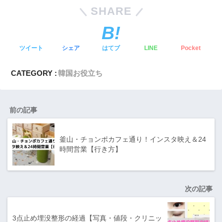
SHARE
ツイート
シェア
はてブ
LINE
Pocket
CATEGORY :
韓国お役立ち
前の記事
釜山・チョンポカフェ通り！インスタ映え＆24
時間営業【行き方】
次の記事
3点止め埋没整形の経過【写真・値段・クリニッ