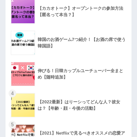
【カカオトーク】オープントークの参加方法
【匿名って本当？】
2
韓国のお酒ゲーム7つ紹介！【お酒の席で使う
韓国語】
3
伸びる！日韓カップルユーチューバー全まと
め【随時追加】
4
【2022最新】はりーシってどんな人？彼女
は？【年齢・顔・今後の活動】
5
【2021】Netflixで見るべきオススメの恋愛ア