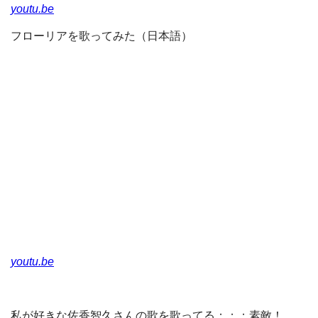
youtu.be
フローリアを歌ってみた（日本語）
youtu.be
私が好きな佐香智久さんの歌を歌ってる；；；素敵！