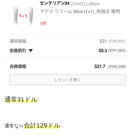
通常31ドル
合計129ドル
通常なら