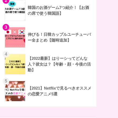
2
韓国のお酒ゲーム7つ紹介！【お酒
の席で使う韓国語】
3
伸びる！日韓カップルユーチューバ
ー全まとめ【随時追加】
4
【2022最新】はりーシってどんな
人？彼女は？【年齢・顔・今後の活
動】
5
【2021】Netflixで見るべきオススメ
の恋愛アニメ5選