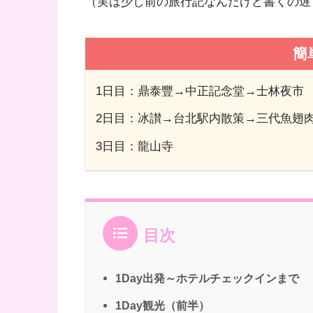
（実は少し前の旅行記なんだけど書くの遅
簡
1日目：鼎泰豐→中正記念堂→士林夜市
2日目：冰讃→台北駅内散策→三代魚翅
3日目：龍山寺
目次
1Day出発～ホテルチェックインまで
1Day観光（前半）