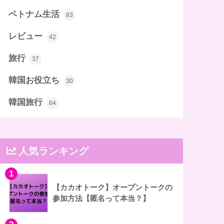
ベトナム生活
83
レビュー
42
旅行
37
韓国お役立ち
30
韓国旅行
64
人気ランキング
1
【カカオトーク】オープントークの
参加方法【匿名って本当？】