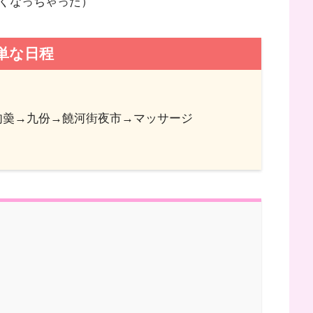
くなっちゃった）
単な日程
肉羮→九份→饒河街夜市→マッサージ