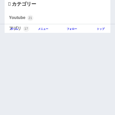
カテゴリー
Youtube
21
アプリ
17
ホーム
メニュー
フォロー
トップ
エンタメ
86
ゲーム
26
その他
4
Twitter
ベトナム生活
83
レビュー
42
旅行
37
韓国お役立ち
30
韓国旅行